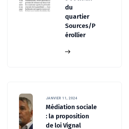
du
quartier
Sources/P
érollier
JANVIER 11, 2024
Médiation sociale
: la proposition
de loi Vignal