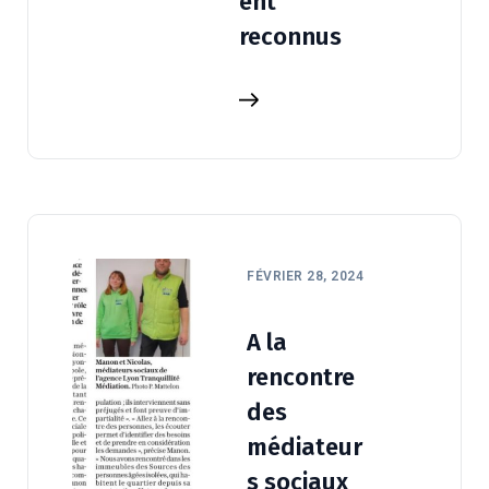
ent
reconnus
FÉVRIER 28, 2024
A la
rencontre
des
médiateur
s sociaux